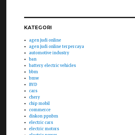
KATEGORI
agen judi online
agen judi online terpercaya
automotive industry
ban
battery electric vehicles
bbm
bmw
BYD
cars
chery
chip mobil
commerce
diskon ppnbm
electric cars
electric motors