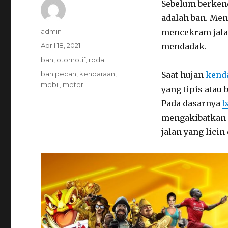
Sebelum berkend
adalah ban. Men
Author
admin
mencekram jala
Posted
April 18, 2021
mendadak.
on
Categories
ban
,
otomotif
,
roda
Tags
ban pecah
,
kendaraan
,
Saat hujan
kend
mobil
,
motor
yang tipis atau
Pada dasarnya
b
mengakibatkan 
jalan yang lici