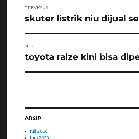
Navigasi
PREVIOUS
pos
skuter listrik niu dijual 
Previous
post:
NEXT
toyota raize kini bisa dip
Next
post:
ARSIP
Juli 2026
Juni 2026