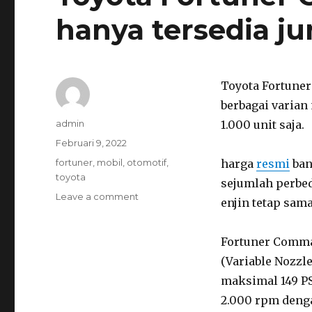
hanya tersedia ju
Toyota Fortuner
berbagai varian
Author
admin
1.000 unit saja.
Posted
Februari 9, 2022
on
Categories
fortuner
,
mobil
,
otomotif
,
harga
resmi
ban
toyota
sejumlah perbe
on
Leave a comment
enjin tetap sama
Toyota
Fortuner
Commander
Fortuner Comma
limited
(Variable Nozzl
hanya
maksimal 149 PS
tersedia
jumlah
2.000 rpm denga