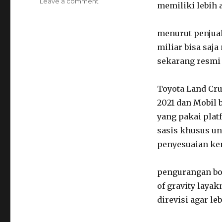
on
Leave a comment
memiliki lebih 
New
Toyota
Land
menurut penjual
Cruiser
miliar bisa saj
LC
sekarang resmi d
300
rilis
esok
Toyota Land Cru
hari
2021 dan Mobil 
yang pakai plat
sasis khusus u
penyesuaian k
pengurangan bo
of gravity layak
direvisi agar le