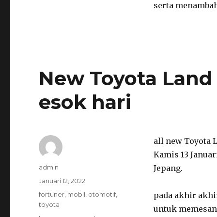
serta menambah
New Toyota Land C
esok hari
all new Toyota 
Kamis 13 Januar
Author
admin
Jepang.
Posted
Januari 12, 2022
on
Categories
fortuner
,
mobil
,
otomotif
,
pada akhir akhi
toyota
untuk memesan 