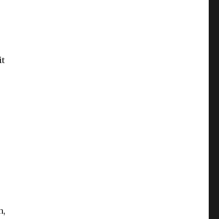
it
n,