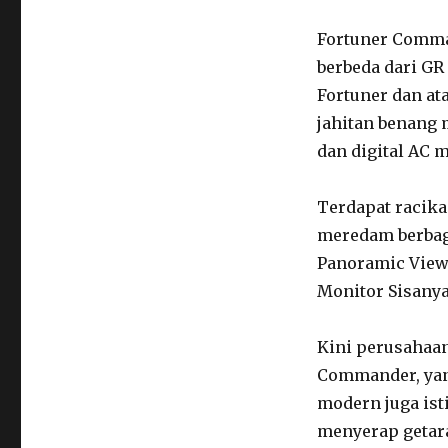
terbatas
Fortuner Comma
berbeda dari GR
Fortuner dan a
jahitan benang m
dan digital AC 
Terdapat racik
meredam berbaga
Panoramic View 
Monitor Sisanya
Kini perusahaa
Commander, yang
modern juga ist
menyerap getar