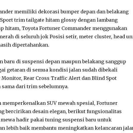
nder memiliki dekorasi bumper depan dan belakang
 Sport trim tailgate hitam glossy dengan lambang
tap hitam, Toyota Fortuner Commander menggunakan
erah di seluruh jok Posisi setir, meter cluster, head un
masih dipertahankan.
an baru di suspensi depan maupun belakang sanggup
i getaran di semua kondisi jalan sudah dibekali
Monitor, Rear Cross Traffic Alert dan Blind Spot
 sama dari trim sebelumnya.
n memperkenalkan SUV mewah spesial, Fortuner
 bercirikan desain elegan, berikut fungsionalitas
imewa hadir pakai tuning suspensi baru untuk
an lebih baik membantu meningkatkan kelancaran jala