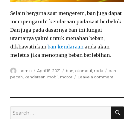
Selain berguna saat mengerem, ban juga dapat
mempengaruhi kendaraan pada saat berbelok.
Dan juga pada dasarnya ban ini fungsi
utamanya yakni untuk menahan beban,
dikhawatirkan
ban kendaraan
anda akan
meletus jika menopang beban berlebihan.
Author
Posted
Categories
Tags
admin
April 18, 2021
ban
,
otomotif
,
roda
ban
on
on
pecah
,
kendaraan
,
mobil
,
motor
Leave a comment
Jangan
Pakai
Ban
Botak
Inilah
SEA
Search
Bahayany
for: