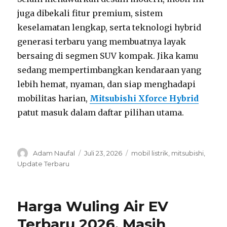
juga dibekali fitur premium, sistem
keselamatan lengkap, serta teknologi hybrid
generasi terbaru yang membuatnya layak
bersaing di segmen SUV kompak. Jika kamu
sedang mempertimbangkan kendaraan yang
lebih hemat, nyaman, dan siap menghadapi
mobilitas harian,
Mitsubishi Xforce Hybrid
patut masuk dalam daftar pilihan utama.
Author
Posted
Categories
Adam Naufal
Juli 23, 2026
mobil listrik
,
mitsubishi
,
on
Update Terbaru
Harga Wuling Air EV
Terbaru 2026, Masih