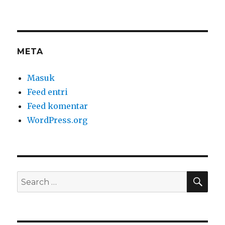
META
Masuk
Feed entri
Feed komentar
WordPress.org
SEA
Search
for: