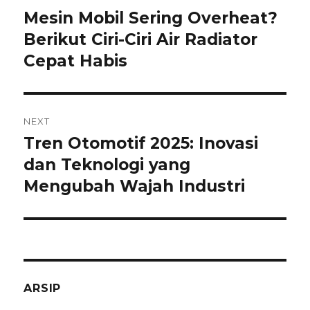
pos
Mesin Mobil Sering Overheat?
Previous
post:
Berikut Ciri-Ciri Air Radiator
Cepat Habis
NEXT
Tren Otomotif 2025: Inovasi
Next
post:
dan Teknologi yang
Mengubah Wajah Industri
ARSIP