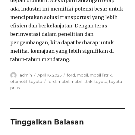
depan otomotif. Meskipun tantangan tetap
ada, industri ini memiliki potensi besar untuk
menciptakan solusi transportasi yang lebih
efisien dan berkelanjutan. Dengan terus
berinvestasi dalam penelitian dan
pengembangan, kita dapat berharap untuk
melihat kemajuan yang lebih signifikan di
tahun-tahun mendatang.
Author
Posted
Categories
admin
April 16, 2025
ford
,
mobil
,
mobil listrik
,
on
Tags
otomotif
,
toyota
ford
,
mobil
,
mobil listrik
,
toyota
,
toyota
prius
Tinggalkan Balasan