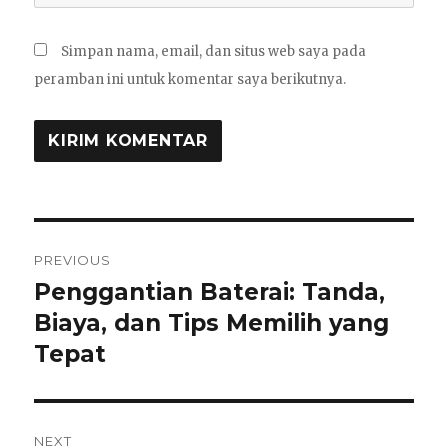
Simpan nama, email, dan situs web saya pada
peramban ini untuk komentar saya berikutnya.
Navigasi
PREVIOUS
pos
Penggantian Baterai: Tanda,
Previous
post:
Biaya, dan Tips Memilih yang
Tepat
NEXT