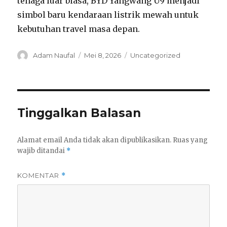
tenaga luar biasa, BYD Yangwang U9 menjadi
simbol baru kendaraan listrik mewah untuk
kebutuhan travel masa depan.
Author
Posted
Categories
Adam Naufal
Mei 8, 2026
Uncategorized
on
Tinggalkan Balasan
Alamat email Anda tidak akan dipublikasikan.
Ruas yang
wajib ditandai
*
KOMENTAR
*