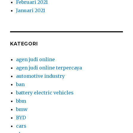
Februari 2021
Januari 2021
KATEGORI
agen judi online
agen judi online terpercaya
automotive industry
ban
battery electric vehicles
bbm
bmw
BYD
cars